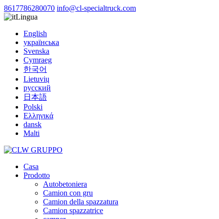
8617786280070
info@cl-specialtruck.com
Lingua
English
українська
Svenska
Cymraeg
한국어
Lietuvių
русский
日本語
Polski
Ελληνικά
dansk
Malti
Casa
Prodotto
Autobetoniera
Camion con gru
Camion della spazzatura
Camion spazzatrice