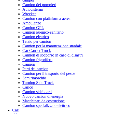
camper
Camion dei pompieri
Autocisterna
Wrecker
Camion con piattaforma aerea
Ambulanze
Camion GPL
Camion igienico-sanitario
Camion elettrico
Telaio per camion
Camion per la manutenzione stradale
Car Carrier Truck
Camion di soccorso in caso di disastri
Camion frigorifero
Camion
Parti del camion
Camion per il trasporto del pesce
Semirimorchio
Turning Side Truck
Carico
Camion sideboard
Nuovo camion di energia
Macchinari da costruzione
Camion specializzato elettrico
Casi