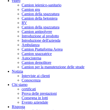
video
Camion igienico-sanitario
Camion gru
Camion della spazzatura
Camion della betoniera
RV
Camion della spazzatura
Camion antipolvere
Introduzione al prodotto
Introduzione dell'azienda
Ambulanza
Camion Piattaforma Aerea
Camion spazzatrice
Autocisterna
Camion demolitore
Camion per la manutenzione delle strade
Notizia
Interviste ai clienti
Conoscenza
Chi siamo
certificati
Prova delle prestazioni
Consegna in lotti
Evento aziendale
Risposta