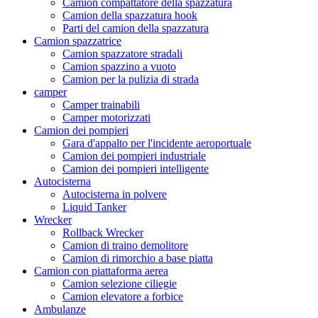
Camion compattatore della spazzatura
Camion della spazzatura hook
Parti del camion della spazzatura
Camion spazzatrice
Camion spazzatore stradali
Camion spazzino a vuoto
Camion per la pulizia di strada
camper
Camper trainabili
Camper motorizzati
Camion dei pompieri
Gara d'appalto per l'incidente aeroportuale
Camion dei pompieri industriale
Camion dei pompieri intelligente
Autocisterna
Autocisterna in polvere
Liquid Tanker
Wrecker
Rollback Wrecker
Camion di traino demolitore
Camion di rimorchio a base piatta
Camion con piattaforma aerea
Camion selezione ciliegie
Camion elevatore a forbice
Ambulanze